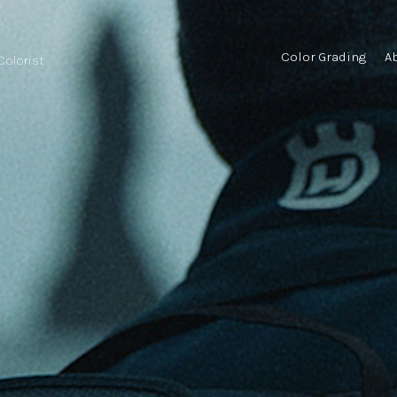
Color Grading
A
 Colorist