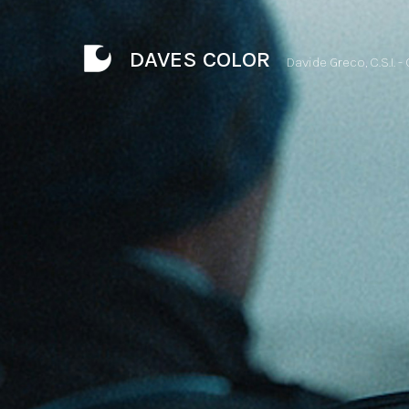
DAVES COLOR
Davide Greco, C.S.I. -