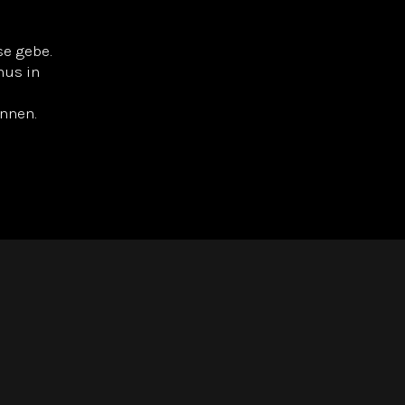
se gebe.
mus in
önnen.