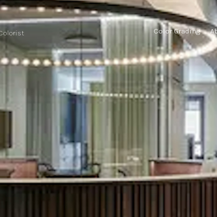
Color Grading
A
 Colorist